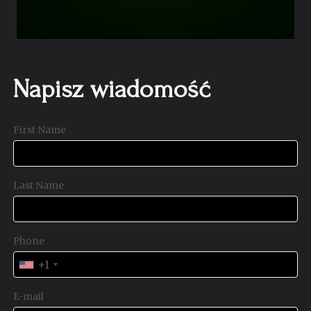
Napisz wiadomość
First Name
Last Name
Phone
+1
E-mail